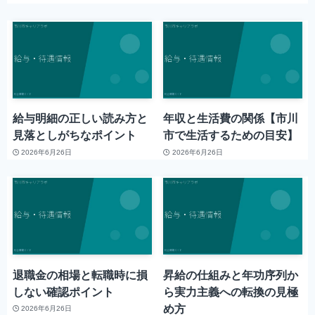
給与明細の正しい読み方と
年収と生活費の関係【市川
見落としがちなポイント
市で生活するための目安】
2026年6月26日
2026年6月26日
退職金の相場と転職時に損
昇給の仕組みと年功序列か
しない確認ポイント
ら実力主義への転換の見極
め方
2026年6月26日